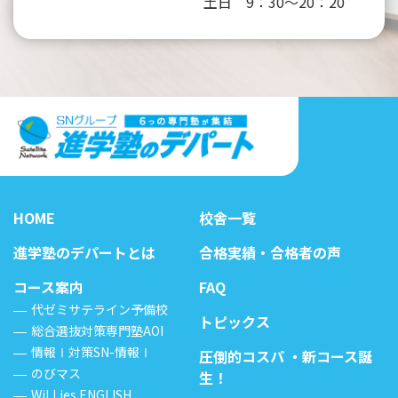
土日 9：30～20：20
HOME
校舎一覧
進学塾のデパートとは
合格実績・合格者の声
コース案内
FAQ
代ゼミサテライン予備校
トピックス
総合選抜対策専門塾AOI
情報Ⅰ対策SN-情報Ⅰ
圧倒的コスパ ・新コース誕
のびマス
生！
WiLLies ENGLISH