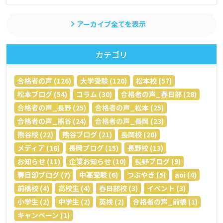
アーカイブ全てを表示
カテゴリ
合格者の声 (126)
大学受験 (120)
松本校 (57)
松本ブログ (54)
コラム (30)
合格者の声_春日部 (28)
合格者の声_長野 (25)
合格者の声_松本 (25)
合格者の声_熊谷 (24)
合格者の声_長岡 (23)
熊谷校 (22)
熊谷ブログ (21)
長岡校 (20)
メディア (16)
長岡ブログ (15)
長野校 (13)
お知らせ (11)
企業お知らせ (10)
長野ブログ (9)
春日部ブログ (7)
中高受験 (6)
つぶやき (5)
aoi (4)
前橋校 (4)
高校生 (4)
春日部校 (3)
イベント (3)
小学生 (2)
中学生 (2)
英検 (2)
合格者の声_前橋 (1)
キャンペーン (1)