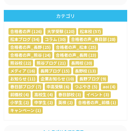
カテゴリ
合格者の声 (126)
大学受験 (120)
松本校 (57)
松本ブログ (54)
コラム (30)
合格者の声_春日部 (28)
合格者の声_長野 (25)
合格者の声_松本 (25)
合格者の声_熊谷 (24)
合格者の声_長岡 (23)
熊谷校 (22)
熊谷ブログ (21)
長岡校 (20)
メディア (16)
長岡ブログ (15)
長野校 (13)
お知らせ (11)
企業お知らせ (10)
長野ブログ (9)
春日部ブログ (7)
中高受験 (6)
つぶやき (5)
aoi (4)
前橋校 (4)
高校生 (4)
春日部校 (3)
イベント (3)
小学生 (2)
中学生 (2)
英検 (2)
合格者の声_前橋 (1)
キャンペーン (1)