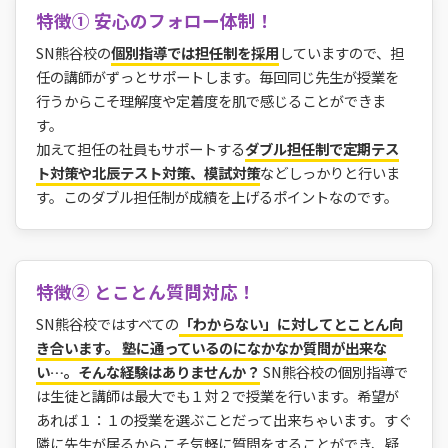
特徴① 安心のフォロー体制！
SN熊谷校の
個別指導では担任制を採用
していますので、担
任の講師がずっとサポートします。毎回同じ先生が授業を
行うからこそ理解度や定着度を肌で感じることができま
す。
加えて担任の社員もサポートする
ダブル担任制で定期テス
ト対策や北辰テスト対策、模試対策
などしっかりと行いま
す。このダブル担任制が成績を上げるポイントなのです。
特徴② とことん質問対応！
SN熊谷校ではすべての
「わからない」に対してとことん向
き合います。 塾に通っているのになかなか質問が出来な
い…。そんな経験はありませんか？
SN熊谷校の個別指導で
は生徒と講師は最大でも１対２で授業を行います。希望が
あれば１：１の授業を選ぶことだって出来ちゃいます。すぐ
隣に先生が居るからこそ気軽に質問をすることができ、疑