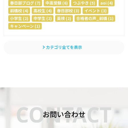
春日部ブログ (7)
中高受験 (6)
つぶやき (5)
aoi (4)
前橋校 (4)
高校生 (4)
春日部校 (3)
イベント (3)
小学生 (2)
中学生 (2)
英検 (2)
合格者の声_前橋 (1)
キャンペーン (1)
カテゴリ全てを表示
お問い合わせ