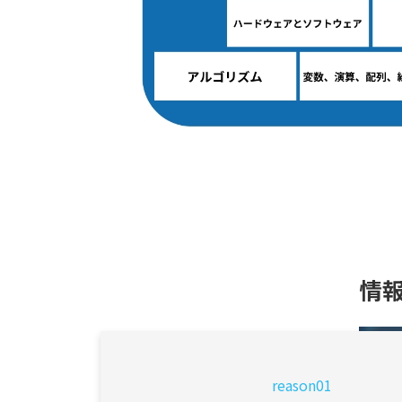
情
reason01