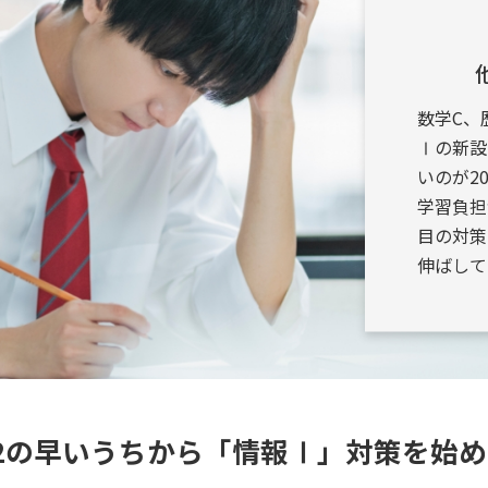
数学C、
Ⅰの新設
いのが2
学習負担
目の対策
伸ばして
2の早いうちから
「情報Ⅰ」対策を始め