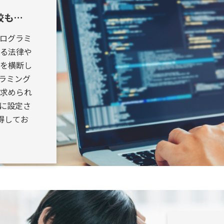
校も…
ログラミ
る法律や
を横断し
ラミング
求められ
に設定さ
得してお