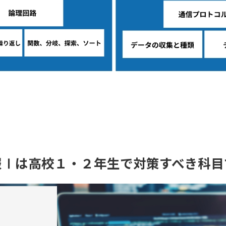
報Ⅰは高校１・２年生で
対策すべき科目