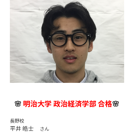
🌸
明治大学 政治経済学部 合格
🌸
長野校
平井 皓士
さん