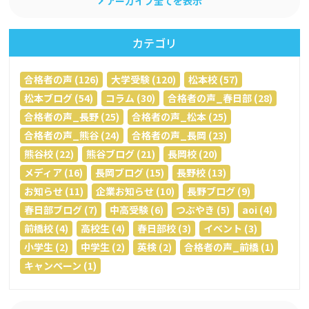
アーカイブ全てを表示
カテゴリ
合格者の声 (126)
大学受験 (120)
松本校 (57)
松本ブログ (54)
コラム (30)
合格者の声_春日部 (28)
合格者の声_長野 (25)
合格者の声_松本 (25)
合格者の声_熊谷 (24)
合格者の声_長岡 (23)
熊谷校 (22)
熊谷ブログ (21)
長岡校 (20)
メディア (16)
長岡ブログ (15)
長野校 (13)
お知らせ (11)
企業お知らせ (10)
長野ブログ (9)
春日部ブログ (7)
中高受験 (6)
つぶやき (5)
aoi (4)
前橋校 (4)
高校生 (4)
春日部校 (3)
イベント (3)
小学生 (2)
中学生 (2)
英検 (2)
合格者の声_前橋 (1)
キャンペーン (1)