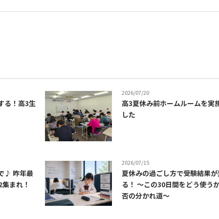
2026/07/20
する！高3生
高3夏休み前ホームルームを実
した
2026/07/15
で♪ 昨年最
夏休みの過ごし方で受験結果が
2集まれ！
る！ ～この30日間をどう使う
否の分かれ道～