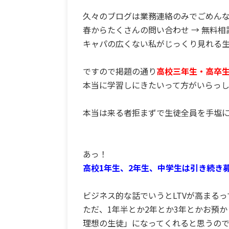
久々のブログは業務連絡のみでごめん
春からたくさんの問い合わせ → 無料相
キャパの広くない私がじっくり見れる
ですので掲題の通り
高校三年生・高卒生
本当に学習しにきたいって方がいらっ
本当は来る者拒まずで生徒全員を手塩
あっ！
高校1年生、2年生、中学生は引き続き
ビジネス的な話でいうとLTVが高まる
ただ、1年半とか2年とか3年とかお預
理想の生徒」になってくれると思うので