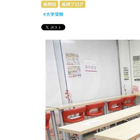
長岡校
長岡ブログ
#大学受験