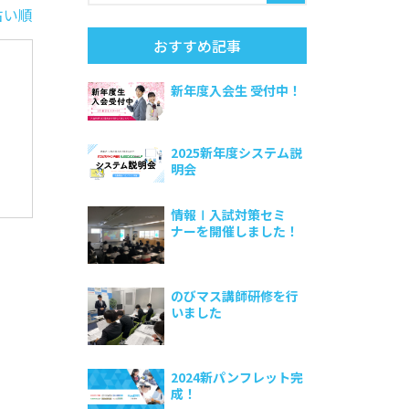
古い順
おすすめ記事
新年度入会生 受付中！
2025新年度システム説
明会
情報Ⅰ入試対策セミ
ナーを開催しました！
のびマス講師研修を行
いました
2024新パンフレット完
成！