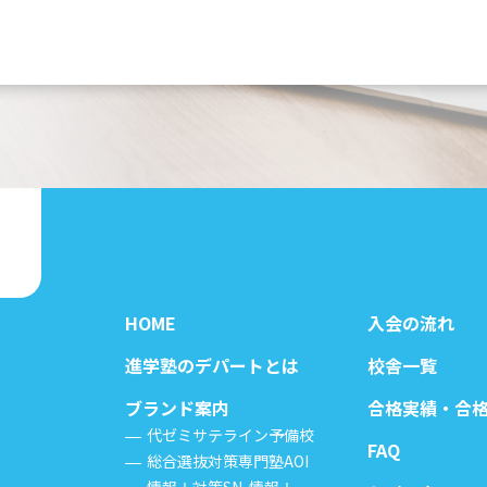
HOME
入会の流れ
進学塾のデパートとは
校舎一覧
ブランド案内
合格実績・合
代ゼミサテライン予備校
FAQ
総合選抜対策専門塾AOI