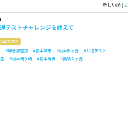
新しい順 |
1
6共通テストチャレンジを終えて
松本ブログ
験
#総合型選抜
#松本深志
#松本県ヶ丘
#共通テスト
年生
#松本蟻ケ崎
#松本秀峰
#美須々ヶ丘