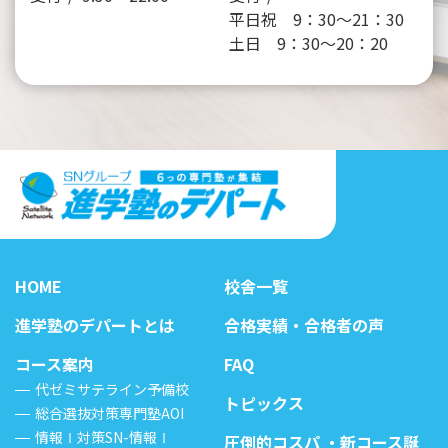
平日祝 9：30～21：30
土日 9：30～20：20
HOME
校舎一覧
進学塾のデパートとは
合格実績・合格者の声
コース案内
FAQ
代ゼミサテライン予備校
トピックス
総合選抜対策専門塾AOI
情報Ⅰ対策SN-情報Ⅰ
圧倒的コスパ ・新コース誕