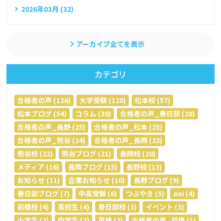
2026年03月 (32)
アーカイブ全てを表示
カテゴリ
合格者の声 (126)
大学受験 (120)
松本校 (57)
松本ブログ (54)
コラム (30)
合格者の声_春日部 (28)
合格者の声_長野 (25)
合格者の声_松本 (25)
合格者の声_熊谷 (24)
合格者の声_長岡 (23)
熊谷校 (22)
熊谷ブログ (21)
長岡校 (20)
メディア (16)
長岡ブログ (15)
長野校 (13)
お知らせ (11)
企業お知らせ (10)
長野ブログ (9)
春日部ブログ (7)
中高受験 (6)
つぶやき (5)
aoi (4)
前橋校 (4)
高校生 (4)
春日部校 (3)
イベント (3)
小学生 (2)
中学生 (2)
英検 (2)
合格者の声_前橋 (1)