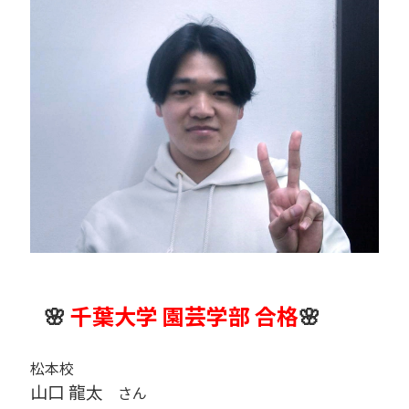
🌸
千葉大学 園芸学部 合格
🌸
松本校
山口 龍太
さん