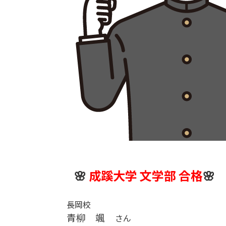
🌸
成蹊大学 文学部 合格
🌸
長岡校
青柳 颯
さん