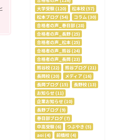
合格者の声 (126)
ヒ
大学受験 (120)
松本校 (57)
松本ブログ (54)
コラム (30)
合格者の声_春日部 (28)
合格者の声_長野 (25)
合格者の声_松本 (25)
合格者の声_熊谷 (24)
合格者の声_長岡 (23)
熊谷校 (22)
熊谷ブログ (21)
長岡校 (20)
メディア (16)
長岡ブログ (15)
長野校 (13)
お知らせ (11)
企業お知らせ (10)
長野ブログ (9)
春日部ブログ (7)
中高受験 (6)
つぶやき (5)
aoi (4)
前橋校 (4)