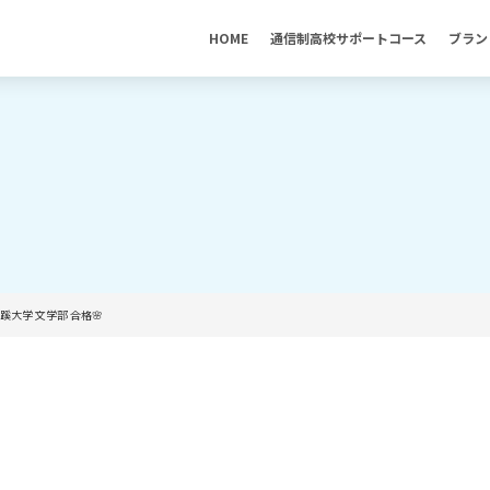
HOME
通信制高校サポートコース
ブラン
成蹊大学 文学部 合格🌸