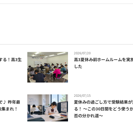
2026/07/20
する！高3生
高3夏休み前ホームルームを実
した
2026/07/15
で♪ 昨年最
夏休みの過ごし方で受験結果が
2集まれ！
る！ ～この30日間をどう使う
否の分かれ道～