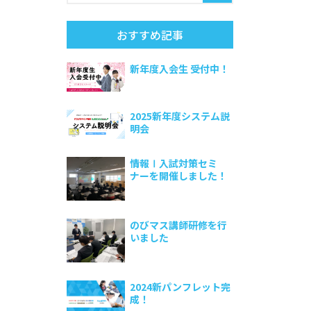
おすすめ記事
新年度入会生 受付中！
2025新年度システム説
明会
情報Ⅰ入試対策セミ
ナーを開催しました！
のびマス講師研修を行
いました
2024新パンフレット完
成！