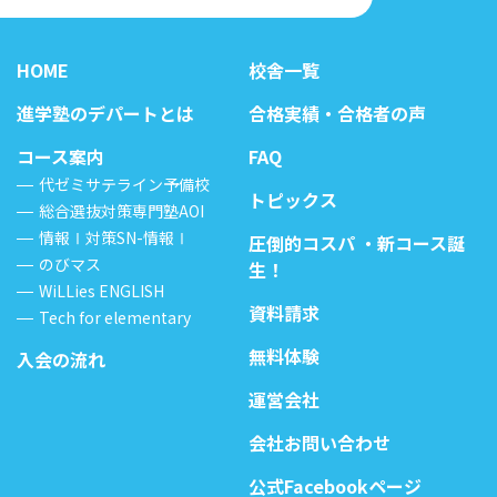
HOME
校舎一覧
進学塾のデパートとは
合格実績・合格者の声
コース案内
FAQ
代ゼミサテライン予備校
トピックス
総合選抜対策専門塾AOI
情報Ⅰ対策SN-情報Ⅰ
圧倒的コスパ ・新コース誕
のびマス
生！
WiLLies ENGLISH
資料請求
Tech for elementary
無料体験
入会の流れ
運営会社
会社お問い合わせ
公式Facebookページ