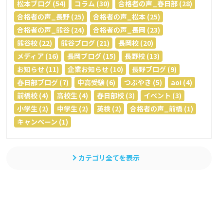
松本ブログ (54)
コラム (30)
合格者の声_春日部 (28)
合格者の声_長野 (25)
合格者の声_松本 (25)
合格者の声_熊谷 (24)
合格者の声_長岡 (23)
熊谷校 (22)
熊谷ブログ (21)
長岡校 (20)
メディア (16)
長岡ブログ (15)
長野校 (13)
お知らせ (11)
企業お知らせ (10)
長野ブログ (9)
春日部ブログ (7)
中高受験 (6)
つぶやき (5)
aoi (4)
前橋校 (4)
高校生 (4)
春日部校 (3)
イベント (3)
小学生 (2)
中学生 (2)
英検 (2)
合格者の声_前橋 (1)
キャンペーン (1)
カテゴリ全てを表示