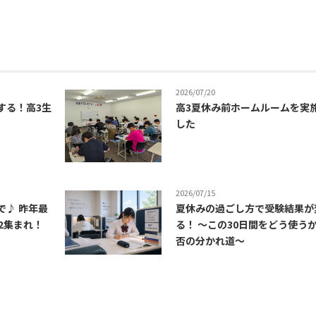
2026/07/20
する！高3生
高3夏休み前ホームルームを実
した
2026/07/15
で♪ 昨年最
夏休みの過ごし方で受験結果が
2集まれ！
る！ ～この30日間をどう使う
否の分かれ道～