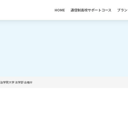
HOME
通信制高校サポートコース
ブラン
明治学院大学 法学部 合格🌸