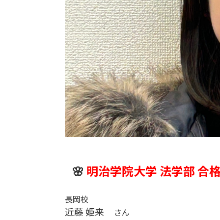
🌸
明治学院大学 法学部 合
長岡校
近藤 姫来
さん