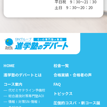
平日祝 9：30～21：30
土日 9：30～20：20
HOME
校舎一覧
進学塾のデパートとは
合格実績・合格者の声
コース案内
FAQ
代ゼミサテライン予備校
トピックス
総合選抜対策専門塾AOI
情報Ⅰ対策SN-情報Ⅰ
圧倒的コスパ ・新コース誕