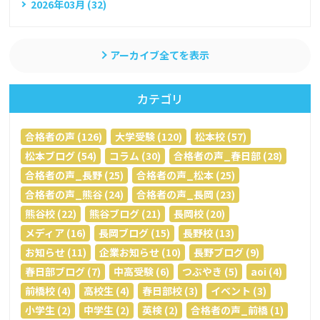
2026年03月 (32)
アーカイブ全てを表示
カテゴリ
合格者の声 (126)
大学受験 (120)
松本校 (57)
松本ブログ (54)
コラム (30)
合格者の声_春日部 (28)
合格者の声_長野 (25)
合格者の声_松本 (25)
合格者の声_熊谷 (24)
合格者の声_長岡 (23)
熊谷校 (22)
熊谷ブログ (21)
長岡校 (20)
メディア (16)
長岡ブログ (15)
長野校 (13)
お知らせ (11)
企業お知らせ (10)
長野ブログ (9)
春日部ブログ (7)
中高受験 (6)
つぶやき (5)
aoi (4)
前橋校 (4)
高校生 (4)
春日部校 (3)
イベント (3)
小学生 (2)
中学生 (2)
英検 (2)
合格者の声_前橋 (1)