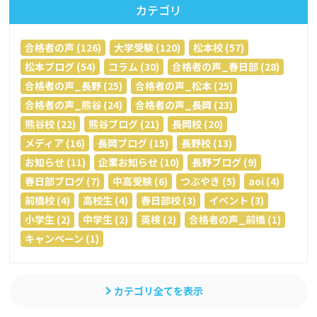
カテゴリ
合格者の声 (126)
大学受験 (120)
松本校 (57)
松本ブログ (54)
コラム (30)
合格者の声_春日部 (28)
合格者の声_長野 (25)
合格者の声_松本 (25)
合格者の声_熊谷 (24)
合格者の声_長岡 (23)
熊谷校 (22)
熊谷ブログ (21)
長岡校 (20)
メディア (16)
長岡ブログ (15)
長野校 (13)
お知らせ (11)
企業お知らせ (10)
長野ブログ (9)
春日部ブログ (7)
中高受験 (6)
つぶやき (5)
aoi (4)
前橋校 (4)
高校生 (4)
春日部校 (3)
イベント (3)
小学生 (2)
中学生 (2)
英検 (2)
合格者の声_前橋 (1)
キャンペーン (1)
カテゴリ全てを表示