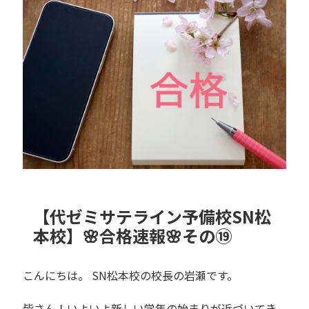
【代ゼミサテライン予備校SN松
本校】🌸合格速報🌸その⑲
こんにちは。 SN松本校の校長の岩瀬です。
皆さん！いよいよ新しい学年の始まりが近づいてき