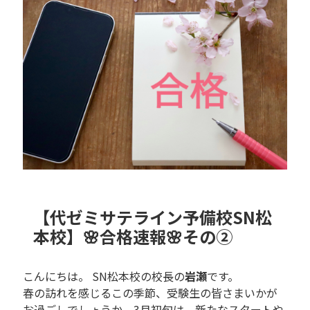
【代ゼミサテライン予備校SN松
本校】🌸合格速報🌸その②
こんにちは。 SN松本校の校長の
岩瀬
です。
春の訪れを感じるこの季節、受験生の皆さまいかが
お過ごしでしょうか。3月初旬は、新たなスタートや