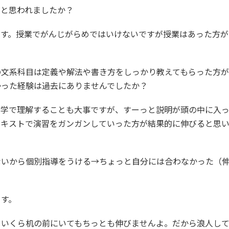
んと思われましたか？
です。授業でがんじがらめではいけないですが授業はあった方が
の文系科目は定義や解法や書き方をしっかり教えてもらった方が
かった経験は過去にありませんでしたか？
独学で理解することも大事ですが、すーっと説明が頭の中に入
テキストで演習をガンガンしていった方が結果的に伸びると思
ないから個別指導をうける→ちょっと自分には合わなかった（
ます。
といくら机の前にいてもちっとも伸びませんよ。だから浪人し