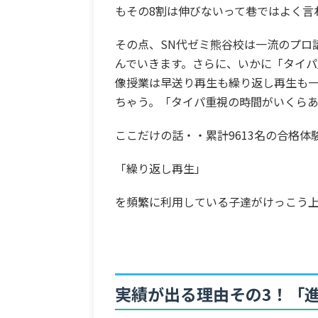
もその
8
割は伸びないって巷ではよく言
その点、
SN
代ゼミ熊谷校は一流のプロ
んでいきます。さらに、いかに「タイ
像授業は早送り再生も繰り返し再生も
ちゃう。「タイパ重視の時間がいくら
ここだけの話・・累計
9613
名の合格体
「繰り返し再生」
を頻繁に利用している子達がけっこう
実績が出る理由その3！「