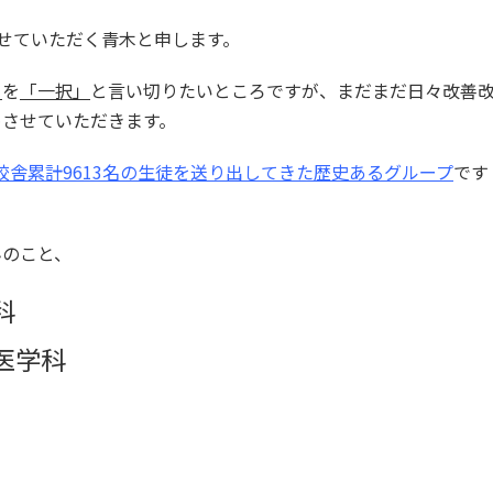
させていただく青木と申します。
」
を
「一択」
と言い切りたいところですが、まだまだ日々改善
めさせていただきます。
校舎累計9613名の生徒を送り出してきた歴史あるグループ
です
んのこと、
科
医学科