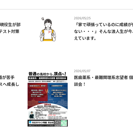
2026/05/25
」現役生が部
「家で頑張っているのに成績が
テスト対策
ない・・・」そんな浪人生が今
えています。
2026/05/07
語が苦手
医歯薬系・最難関理系志望者 
スへ成長し
談会！