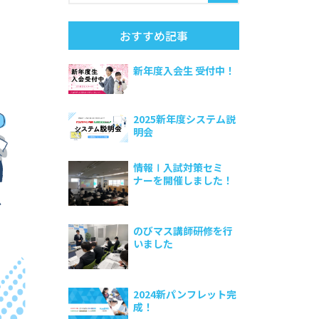
おすすめ記事
新年度入会生 受付中！
2025新年度システム説
明会
情報Ⅰ入試対策セミ
ナーを開催しました！
のびマス講師研修を行
いました
2024新パンフレット完
成！