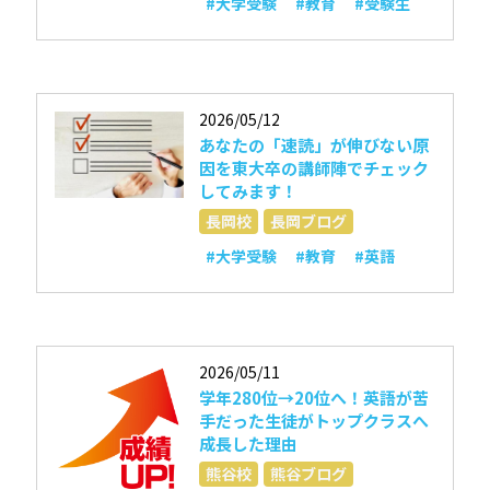
#大学受験
#教育
#受験生
2026/05/12
あなたの「速読」が伸びない原
因を東大卒の講師陣でチェック
してみます！
長岡校
長岡ブログ
#大学受験
#教育
#英語
2026/05/11
学年280位→20位へ！英語が苦
手だった生徒がトップクラスへ
成長した理由
熊谷校
熊谷ブログ