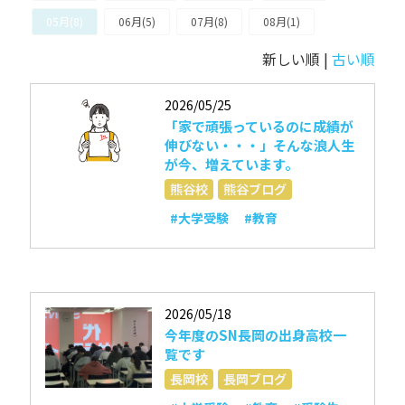
05月(8)
06月(5)
07月(8)
08月(1)
新しい順 |
古い順
2026/05/25
「家で頑張っているのに成績が
伸びない・・・」そんな浪人生
が今、増えています。
熊谷校
熊谷ブログ
#大学受験
#教育
2026/05/18
今年度のSN長岡の出身高校一
覧です
長岡校
長岡ブログ