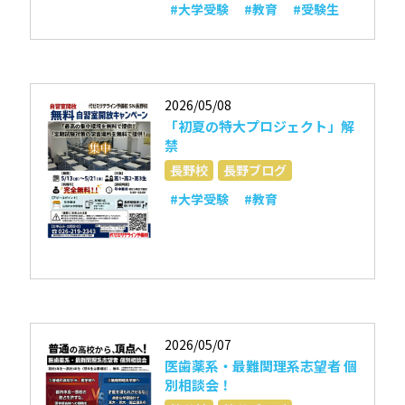
#大学受験
#教育
#受験生
2026/05/08
「初夏の特大プロジェクト」解
禁
長野校
長野ブログ
#大学受験
#教育
2026/05/07
医歯薬系・最難関理系志望者 個
別相談会！