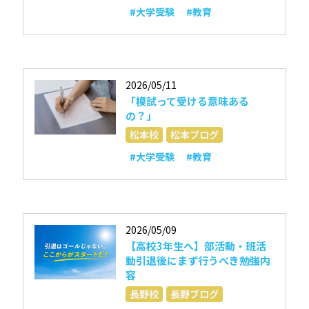
#大学受験
#教育
2026/05/11
「模試って受ける意味ある
の？」
松本校
松本ブログ
#大学受験
#教育
2026/05/09
【高校3年生へ】部活動・班活
動引退後にまず行うべき勉強内
容
長野校
長野ブログ