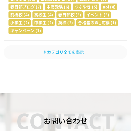
春日部ブログ (7)
中高受験 (6)
つぶやき (5)
aoi (4)
前橋校 (4)
高校生 (4)
春日部校 (3)
イベント (3)
小学生 (2)
中学生 (2)
英検 (2)
合格者の声_前橋 (1)
キャンペーン (1)
カテゴリ全てを表示
お問い合わせ