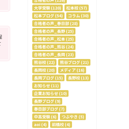
合格者の声 (126)
大学受験 (120)
松本校 (57)
松本ブログ (54)
コラム (30)
合格者の声_春日部 (28)
合格者の声_長野 (25)
程
合格者の声_松本 (25)
て
合格者の声_熊谷 (24)
合格者の声_長岡 (23)
熊谷校 (22)
熊谷ブログ (21)
長岡校 (20)
メディア (16)
長岡ブログ (15)
長野校 (13)
お知らせ (11)
企業お知らせ (10)
長野ブログ (9)
春日部ブログ (7)
中高受験 (6)
つぶやき (5)
aoi (4)
前橋校 (4)