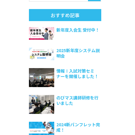
おすすめ記事
新年度入会生 受付中！
2025新年度システム説
明会
情報Ⅰ入試対策セミ
ナーを開催しました！
のびマス講師研修を行
いました
2024新パンフレット完
成！