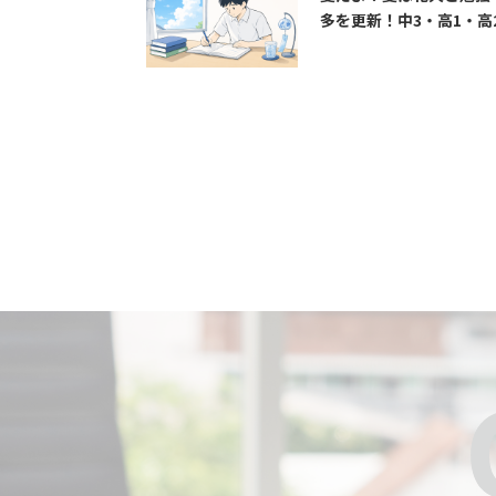
多を更新！中3・高1・高