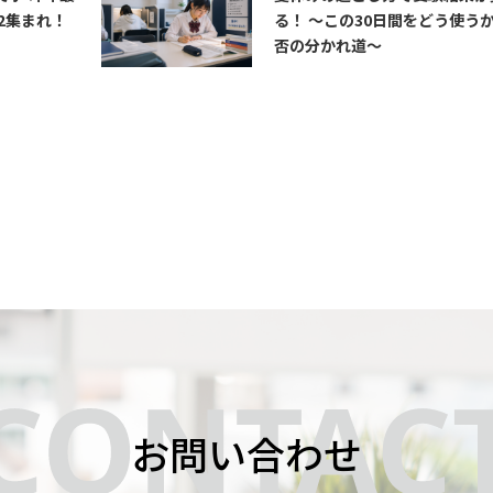
2集まれ！
る！ ～この30日間をどう使う
否の分かれ道～
お問い合わせ