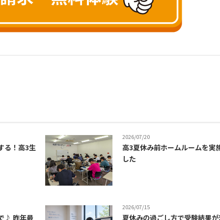
2026/07/20
する！高3生
高3夏休み前ホームルームを実
した
2026/07/15
で♪ 昨年最
夏休みの過ごし方で受験結果が