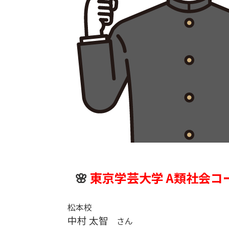
🌸
東京学芸大学 A類社会コ
松本校
中村 太智
さん