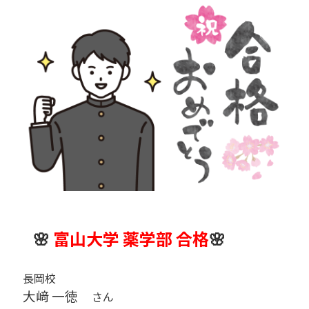
🌸
富山大学 薬学部 合格
🌸
長岡校
大﨑 一徳
さん