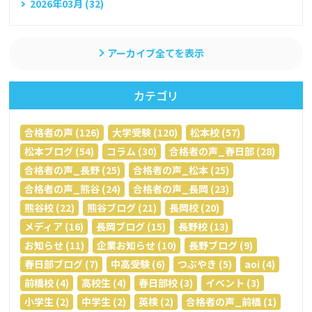
2026年03月 (32)
アーカイブ全てを表示
カテゴリ
合格者の声 (126)
大学受験 (120)
松本校 (57)
松本ブログ (54)
コラム (30)
合格者の声_春日部 (28)
合格者の声_長野 (25)
合格者の声_松本 (25)
合格者の声_熊谷 (24)
合格者の声_長岡 (23)
熊谷校 (22)
熊谷ブログ (21)
長岡校 (20)
メディア (16)
長岡ブログ (15)
長野校 (13)
お知らせ (11)
企業お知らせ (10)
長野ブログ (9)
春日部ブログ (7)
中高受験 (6)
つぶやき (5)
aoi (4)
前橋校 (4)
高校生 (4)
春日部校 (3)
イベント (3)
小学生 (2)
中学生 (2)
英検 (2)
合格者の声_前橋 (1)