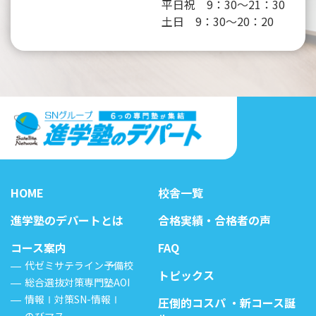
平日祝 9：30～21：30
土日 9：30～20：20
HOME
校舎一覧
進学塾のデパートとは
合格実績・合格者の声
コース案内
FAQ
代ゼミサテライン予備校
トピックス
総合選抜対策専門塾AOI
情報Ⅰ対策SN-情報Ⅰ
圧倒的コスパ ・新コース誕