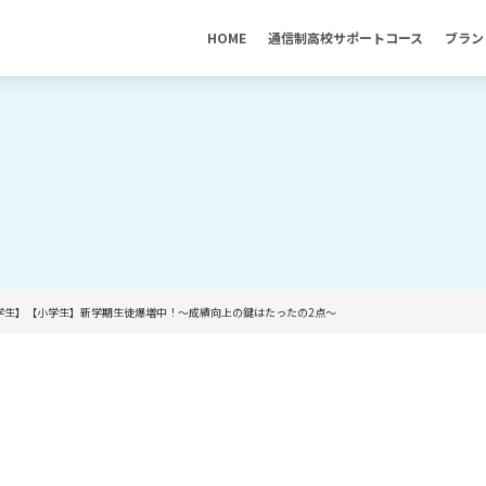
HOME
通信制高校サポートコース
ブラン
学生】【小学生】新学期生徒爆増中！～成績向上の鍵はたったの2点～