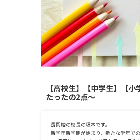
【高校生】【中学生】【小
たったの2点～
長岡校
の校長の垣本です。
新学年新学期が始まり、新たな学年で