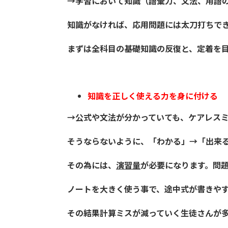
→学習において知識（語彙力、文法、用語
知識がなければ、応用問題には太刀打ちで
まずは全科目の基礎知識の反復と、定着を
知識を正しく使える力を身に付ける
→公式や文法が分かっていても、ケアレス
そうならないように、「わかる」→「出来
その為には、
演習量
が必要になります。問
ノートを大きく使う事で、途中式が書きや
その結果計算ミスが減っていく生徒さんが