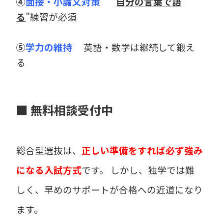
④
面接・小論文対策
“
自分の言葉で語
る
”練習が必須
⑤
学力の維持
英語・数学は継続して鍛え
る
■ 無料相談受付中
総合型選抜は、
正しい準備をすれば必ず強み
になる入試方式
です。 しかし、独学では難
しく、早めのサポートが合格への近道になり
ます。